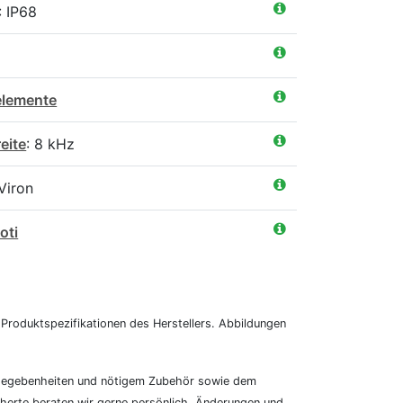
: IP68
elemente
eite
: 8 kHz
 Viron
oti
 Produktspezifikationen des Herstellers. Abbildungen
n Gegebenheiten und nötigem Zubehör sowie dem
cherte beraten wir gerne persönlich. Änderungen und