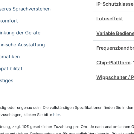
IP-Schutzklasse
seres Sprachverstehen
Lotuseffekt
komfort
linkung der Geräte
Variable Bedien
hnische Ausstattung
Frequenzbandbr
omatiken
Chip-Plattform
:
atibilität
Wippschalter / P
stiges
ig oder ungenau sein. Die vollständigen Spezifikationen finden Sie in den
rzuschlagen, klicken Sie bitte
hier
.
rordnung, zzgl. 10€ gesetzlicher Zuzahlung pro Ohr. Je nach anatomische
ten entstehen. Preisangaben nur für gesetzlich Versicherte. Privat versi