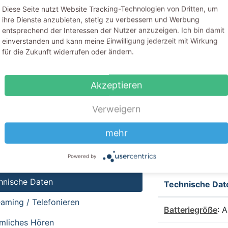
Diese Seite nutzt Website Tracking-Technologien von Dritten, um
ihre Dienste anzubieten, stetig zu verbessern und Werbung
 beantworten Sie folgende Rechenaufgabe: 4 + 4
entsprechend der Interessen der Nutzer anzuzeigen. Ich bin damit
einverstanden und kann meine Einwilligung jederzeit mit Wirkung
für die Zukunft widerrufen oder ändern.
h habe die
Datenschutzbestimmungen
inklusive Hinweis zu
Akzeptieren
kenne diese an.*
Verweigern
den
er mit SSL-Verschlüsselung.
mehr
felder
Powered by
hnische Daten
Technische Dat
eaming / Telefonieren
Batteriegröße
: 
mliches Hören