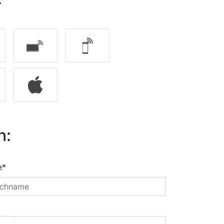
n:
e*