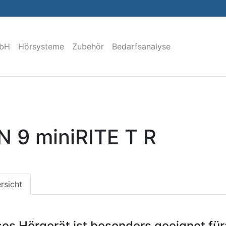
mbH
Hörsysteme
Zubehör
Bedarfsanalyse
N 9 miniRITE T R
rsicht
ses Hörgerät ist besonders geeignet für