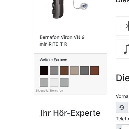
Bernafon Viron VN 9
miniRITE T R
Weitere Farben:
Di
Vorn
Ihr Hör-Experte
Telef