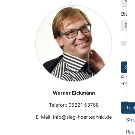
Bitte
Ic
er
Sen
Sich
*Pflicht
Werner Eickmann
Telefon: 05221 53768
Tec
E-Mail: info@sieg-hoertechnic.de
Str
Räu