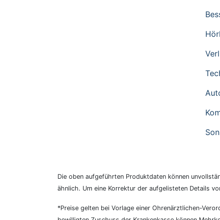
Bes
Hör
Ver
Tec
Aut
Komp
Son
Die oben aufgeführten Produktdaten können unvollständ
ähnlich. Um eine Korrektur der aufgelisteten Details vo
*Preise gelten bei Vorlage einer Ohrenärztlichen-Ve
bewilligten Zuschuss der Krankenkasse können Mehrkos