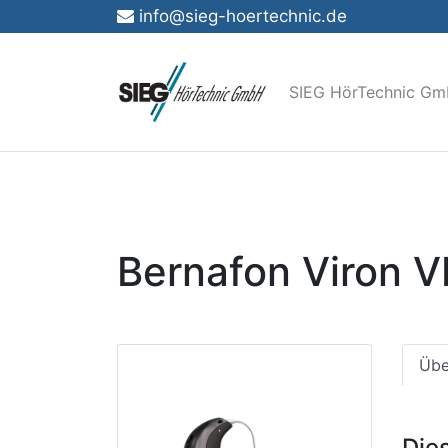
info@sieg-hoertechnic.de
SIEG HörTechnic G
Bernafon Viron V
Übe
Die