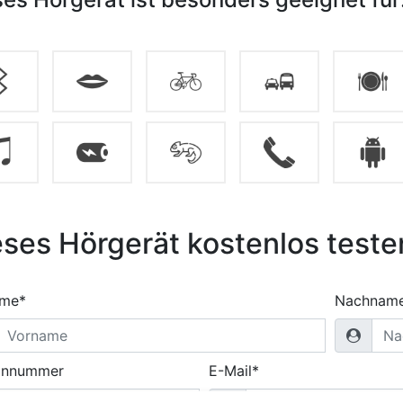
eses Hörgerät kostenlos teste
ame*
Nachnam
onnummer
E-Mail*