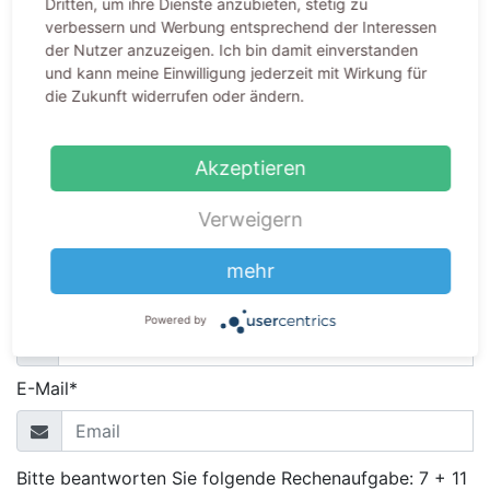
Dritten, um ihre Dienste anzubieten, stetig zu
Dieses Hörgerät kostenlos
verbessern und Werbung entsprechend der Interessen
der Nutzer anzuzeigen. Ich bin damit einverstanden
testen:
und kann meine Einwilligung jederzeit mit Wirkung für
die Zukunft widerrufen oder ändern.
Vorname*
Akzeptieren
Nachname*
Verweigern
mehr
Telefonnummer
Powered by
E-Mail*
Bitte beantworten Sie folgende Rechenaufgabe: 7 + 11