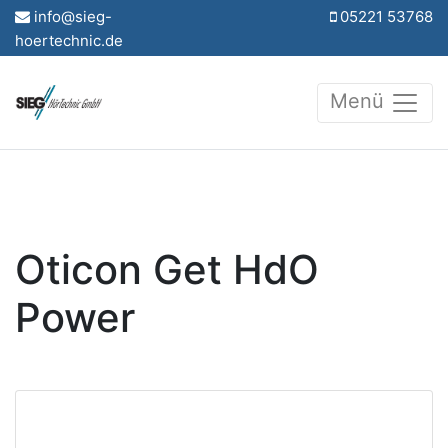
info@sieg-
05221 53768
hoertechnic.de
Menü
Oticon Get HdO
Power